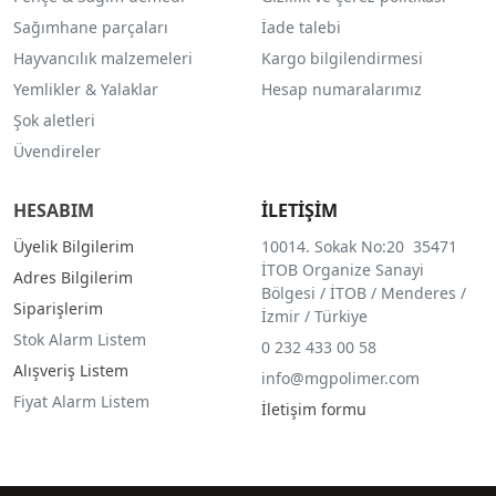
Sağımhane parçaları
İade talebi
Hayvancılık malzemeleri
Kargo bilgilendirmesi
Yemlikler & Yalaklar
Hesap numaralarımız
Şok aletleri
Üvendireler
HESABIM
İLETİŞİM
Üyelik Bilgilerim
10014. Sokak No:20 35471
İTOB Organize Sanayi
Adres Bilgilerim
Bölgesi / İTOB / Menderes /
Siparişlerim
İzmir / Türkiye
Stok Alarm Listem
0 232 433 00 58
Alışveriş Listem
info@mgpolimer.com
Fiyat Alarm Listem
İletişim formu