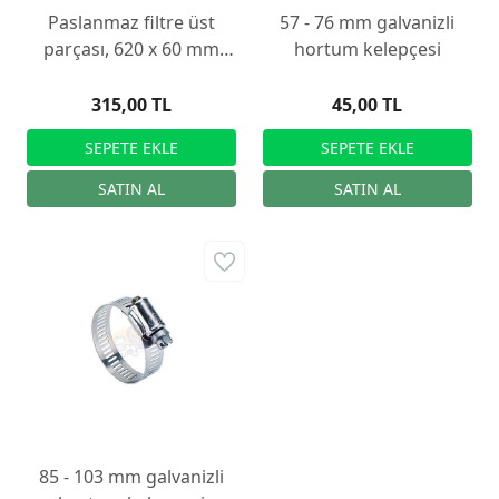
Paslanmaz filtre üst
57 - 76 mm galvanizli
parçası, 620 x 60 mm
hortum kelepçesi
paslanmaz çelik süt
filtresi için
315,00 TL
45,00 TL
85 - 103 mm galvanizli