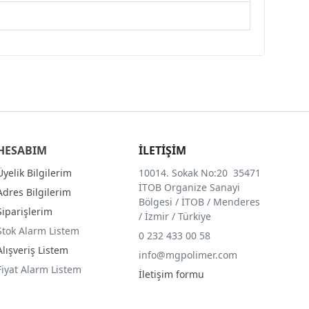
HESABIM
İLETİŞİM
Üyelik Bilgilerim
10014. Sokak No:20 35471
İTOB Organize Sanayi
Adres Bilgilerim
Bölgesi / İTOB / Menderes
Siparişlerim
/ İzmir / Türkiye
Stok Alarm Listem
0 232 433 00 58
Alışveriş Listem
info@mgpolimer.com
Fiyat Alarm Listem
İletişim formu