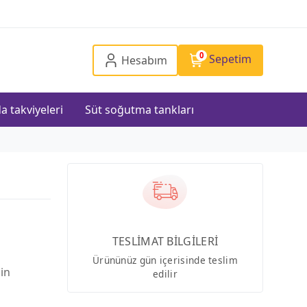
0
Sepetim
Hesabım
a takviyeleri
Süt soğutma tankları
TESLİMAT BİLGİLERİ
Ürününüz gün içerisinde teslim
çin
edilir