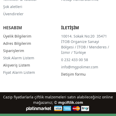
Şok aletleri
Üvendireler
HESABIM
İLETİŞİM
Üyelik Bilgilerim
10014. Sokak No:20 35471
İTOB Organize Sanayi
Adres Bilgilerim
Bölgesi / İTOB / Menderes /
Siparişlerim
İzmir / Türkiye
Stok Alarm Listem
0 232 433 00 58
Alışveriş Listem
info@mgpolimer.com
Fiyat Alarm Listem
İletişim formu
Cazip fiyatlarlarla çiftlik malzemeleri satın alabileceğiniz online
mağazanız; ©
mgciftlik.com