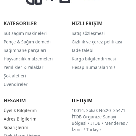
KATEGORİLER
HIZLI ERİŞİM
Süt sağım makineleri
Satış sözleşmesi
Pençe & Sağım demedi
Gizlilik ve çerez politikası
Sağımhane parçaları
İade talebi
Hayvancılık malzemeleri
Kargo bilgilendirmesi
Yemlikler & Yalaklar
Hesap numaralarımız
Şok aletleri
Üvendireler
HESABIM
İLETİŞİM
Üyelik Bilgilerim
10014. Sokak No:20 35471
İTOB Organize Sanayi
Adres Bilgilerim
Bölgesi / İTOB / Menderes /
Siparişlerim
İzmir / Türkiye
Stok Alarm Listem