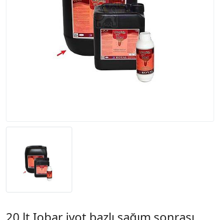
20 lt Iobar iyot bazlı sağım sonrası