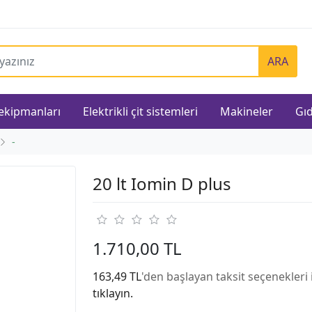
ARA
 ekipmanları
Elektrikli çit sistemleri
Makineler
Gıd
-
20 lt Iomin D plus
1.710,00 TL
163,49 TL
'den başlayan taksit seçenekleri 
tıklayın.