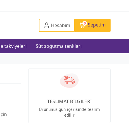
0
Sepetim
Hesabım
a takviyeleri
Süt soğutma tankları
TESLİMAT BİLGİLERİ
Ürününüz gün içerisinde teslim
için
edilir