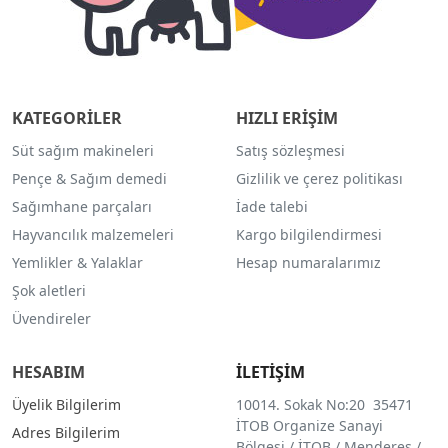
KATEGORİLER
HIZLI ERİŞİM
Süt sağım makineleri
Satış sözleşmesi
Pençe & Sağım demedi
Gizlilik ve çerez politikası
Sağımhane parçaları
İade talebi
Hayvancılık malzemeleri
Kargo bilgilendirmesi
Yemlikler & Yalaklar
Hesap numaralarımız
Şok aletleri
Üvendireler
HESABIM
İLETİŞİM
Üyelik Bilgilerim
10014. Sokak No:20 35471
İTOB Organize Sanayi
Adres Bilgilerim
Bölgesi / İTOB / Menderes /