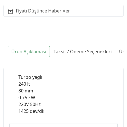
Fiyatı Düşünce Haber Ver
Ürün Açıklaması
Taksit / Ödeme Seçenekleri
Ürü
Turbo yağlı
240 lt
80 mm
0.75 kW
220V 50Hz
1425 dev/dk