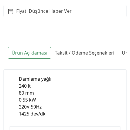
Fiyatı Düşünce Haber Ver
Ürün Açıklaması
Taksit / Ödeme Seçenekleri
Ürü
Damlama yağlı
240 lt
80 mm
0.55 kW
220V 50Hz
1425 dev/dk