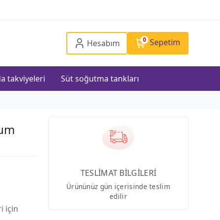
0
Sepetim
Hesabım
a takviyeleri
Süt soğutma tankları
kum
TESLİMAT BİLGİLERİ
Ürününüz gün içerisinde teslim
edilir
i için