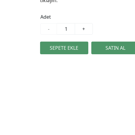
tıklayın.
Adet
-
+