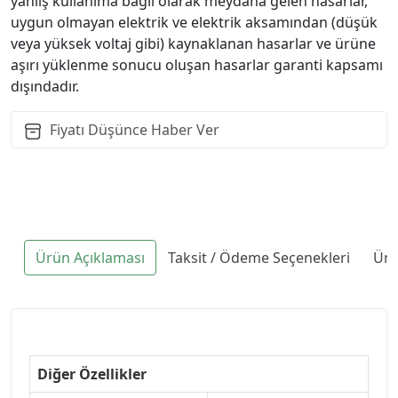
yanlış kullanıma bağlı olarak meydana gelen hasarlar,
uygun olmayan elektrik ve elektrik aksamından (düşük
veya yüksek voltaj gibi) kaynaklanan hasarlar ve ürüne
aşırı yüklenme sonucu oluşan hasarlar garanti kapsamı
dışındadır.
Fiyatı Düşünce Haber Ver
Ürün Açıklaması
Taksit / Ödeme Seçenekleri
Ürü
Diğer Özellikler