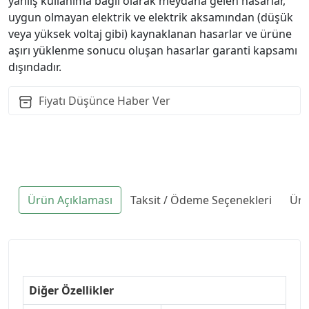
yanlış kullanıma bağlı olarak meydana gelen hasarlar,
uygun olmayan elektrik ve elektrik aksamından (düşük
veya yüksek voltaj gibi) kaynaklanan hasarlar ve ürüne
aşırı yüklenme sonucu oluşan hasarlar garanti kapsamı
dışındadır.
Fiyatı Düşünce Haber Ver
Ürün Açıklaması
Taksit / Ödeme Seçenekleri
Ürü
Diğer Özellikler