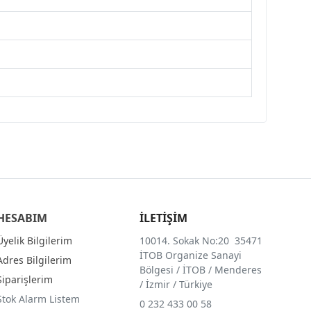
HESABIM
İLETİŞİM
Üyelik Bilgilerim
10014. Sokak No:20 35471
İTOB Organize Sanayi
Adres Bilgilerim
Bölgesi / İTOB / Menderes
Siparişlerim
/ İzmir / Türkiye
Stok Alarm Listem
0 232 433 00 58