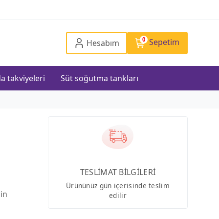
0
Sepetim
Hesabım
a takviyeleri
Süt soğutma tankları
TESLİMAT BİLGİLERİ
Ürününüz gün içerisinde teslim
çin
edilir