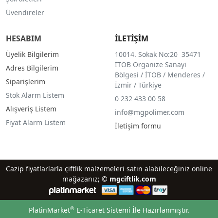
Üvendireler
HESABIM
İLETİŞİM
Üyelik Bilgilerim
10014. Sokak No:20 35471
İTOB Organize Sanayi
Adres Bilgilerim
Bölgesi / İTOB / Menderes /
Siparişlerim
İzmir / Türkiye
Stok Alarm Listem
0 232 433 00 58
Alışveriş Listem
info@mgpolimer.com
Fiyat Alarm Listem
İletişim formu
Cazip fiyatlarlarla çiftlik malzemeleri satın alabileceğiniz online
mağazanız; ©
mgciftlik.com
®
PlatinMarket
E-Ticaret Sistemi
İle Hazırlanmıştır.