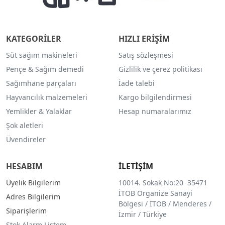
KATEGORİLER
HIZLI ERİŞİM
Süt sağım makineleri
Satış sözleşmesi
Pençe & Sağım demedi
Gizlilik ve çerez politikası
Sağımhane parçaları
İade talebi
Hayvancılık malzemeleri
Kargo bilgilendirmesi
Yemlikler & Yalaklar
Hesap numaralarımız
Şok aletleri
Üvendireler
HESABIM
İLETİŞİM
Üyelik Bilgilerim
10014. Sokak No:20 35471
İTOB Organize Sanayi
Adres Bilgilerim
Bölgesi / İTOB / Menderes /
Siparişlerim
İzmir / Türkiye
Stok Alarm Listem