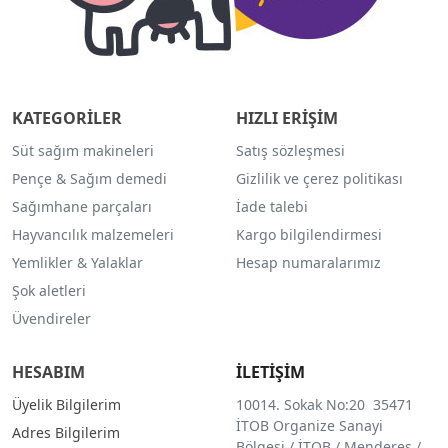
KATEGORİLER
HIZLI ERİŞİM
Süt sağım makineleri
Satış sözleşmesi
Pençe & Sağım demedi
Gizlilik ve çerez politikası
Sağımhane parçaları
İade talebi
Hayvancılık malzemeleri
Kargo bilgilendirmesi
Yemlikler & Yalaklar
Hesap numaralarımız
Şok aletleri
Üvendireler
HESABIM
İLETİŞİM
Üyelik Bilgilerim
10014. Sokak No:20 35471
İTOB Organize Sanayi
Adres Bilgilerim
Bölgesi / İTOB / Menderes /