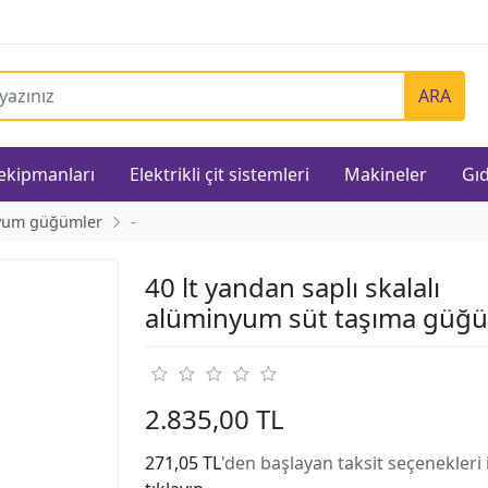
ARA
 ekipmanları
Elektrikli çit sistemleri
Makineler
Gıd
yum güğümler
-
40 lt yandan saplı skalalı
alüminyum süt taşıma güğ
2.835,00 TL
271,05 TL
'den başlayan taksit seçenekleri 