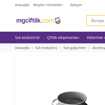
Anasayfa
Müşteri Hizmetleri
İletişim
Süt endüstrisi
Çiftlik ekipmanları
Veteriner
Anasayfa
Süt endüstrisi
Süt güğümleri
Alumin