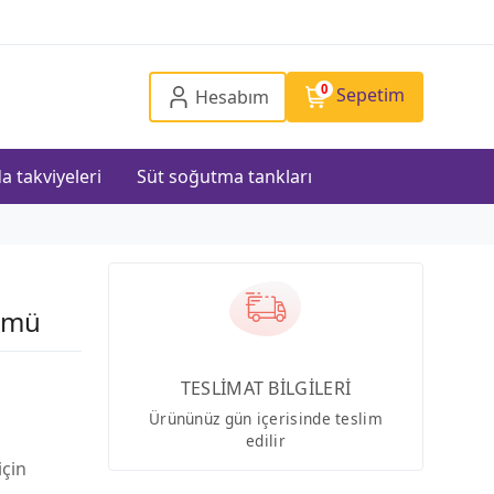
0
Sepetim
Hesabım
a takviyeleri
Süt soğutma tankları
ümü
TESLİMAT BİLGİLERİ
Ürününüz gün içerisinde teslim
edilir
için