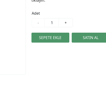
tıklayın.
Adet
-
+