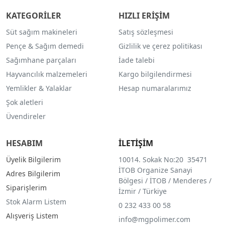
KATEGORİLER
HIZLI ERİŞİM
Süt sağım makineleri
Satış sözleşmesi
Pençe & Sağım demedi
Gizlilik ve çerez politikası
Sağımhane parçaları
İade talebi
Hayvancılık malzemeleri
Kargo bilgilendirmesi
Yemlikler & Yalaklar
Hesap numaralarımız
Şok aletleri
Üvendireler
HESABIM
İLETİŞİM
Üyelik Bilgilerim
10014. Sokak No:20 35471
İTOB Organize Sanayi
Adres Bilgilerim
Bölgesi / İTOB / Menderes /
Siparişlerim
İzmir / Türkiye
Stok Alarm Listem
0 232 433 00 58
Alışveriş Listem
info@mgpolimer.com