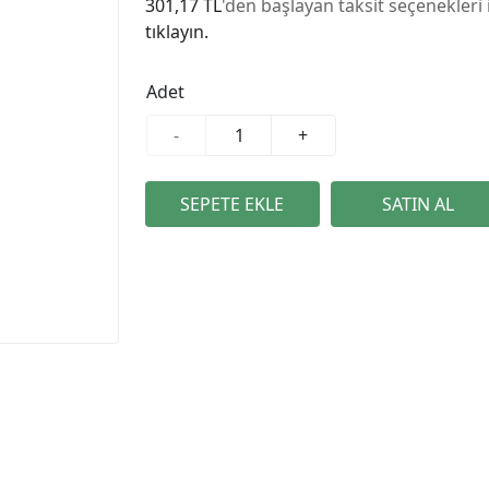
301,17 TL
'den başlayan taksit seçenekleri 
tıklayın.
Adet
-
+