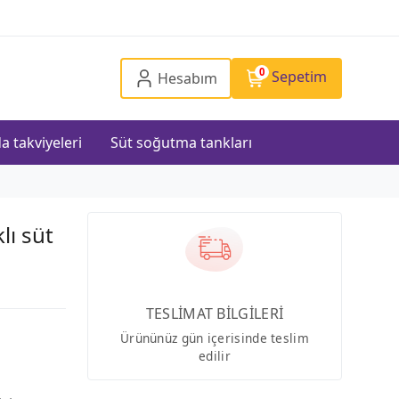
0
Sepetim
Hesabım
a takviyeleri
Süt soğutma tankları
klı süt
TESLİMAT BİLGİLERİ
Ürününüz gün içerisinde teslim
edilir