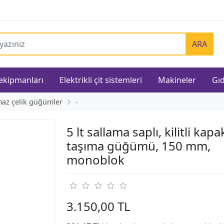
ARA
 ekipmanları
Elektrikli çit sistemleri
Makineler
Gıd
az çelik güğümler
-
5 lt sallama saplı, kilitli kapa
taşıma güğümü, 150 mm,
monoblok
3.150,00 TL