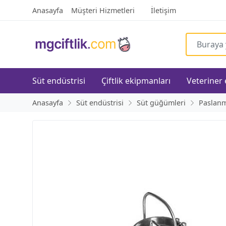
Anasayfa
Müşteri Hizmetleri
İletişim
Süt endüstrisi
Çiftlik ekipmanları
Veteriner
Anasayfa
Süt endüstrisi
Süt güğümleri
Paslanm