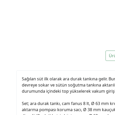
Ür
Sağılan süt ilk olarak ara durak tankına gelir. 
devreye sokar ve sütün soğutma tankına aktarılm
durumunda içindeki top yükselerek vakum girişi
Set; ara durak tankı, cam fanus 8 lt, Ø 63 mm k
aktarma pompası koruma sacı, Ø 38 mm kauçuk dir