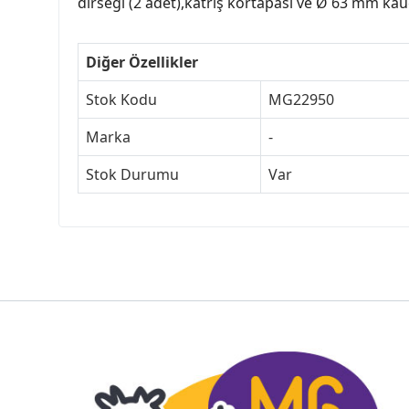
dirseği (2 adet),katriş körtapası ve Ø 63 mm ka
Diğer Özellikler
Stok Kodu
MG22950
Marka
-
Stok Durumu
Var