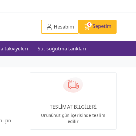
0
Sepetim
Hesabım
a takviyeleri
Süt soğutma tankları
TESLİMAT BİLGİLERİ
Ürününüz gün içerisinde teslim
i için
edilir