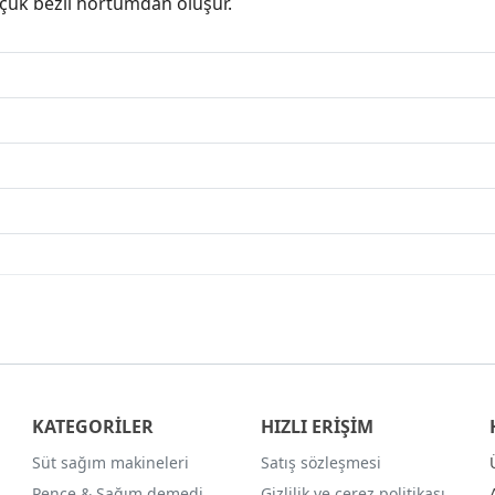
uçuk bezli hortumdan oluşur.
KATEGORİLER
HIZLI ERİŞİM
Süt sağım makineleri
Satış sözleşmesi
Pençe & Sağım demedi
Gizlilik ve çerez politikası