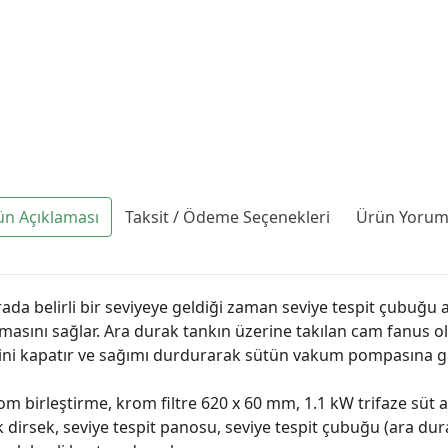
ün Açıklaması
Taksit / Ödeme Seçenekleri
Ürün Yoruml
Burada belirli bir seviyeye geldiği zaman seviye tespit çubuğ
asını sağlar. Ara durak tankın üzerine takılan cam fanus ola
ni kapatır ve sağımı durdurarak sütün vakum pompasına gi
rom birleştirme, krom filtre 620 x 60 mm, 1.1 kW trifaze s
sek, seviye tespit panosu, seviye tespit çubuğu (ara durak 