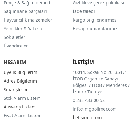
Pençe & Sağım demedi
Gizlilik ve çerez politikası
Sağımhane parçaları
İade talebi
Hayvancılık malzemeleri
Kargo bilgilendirmesi
Yemlikler & Yalaklar
Hesap numaralarımız
Şok aletleri
Üvendireler
HESABIM
İLETİŞİM
Üyelik Bilgilerim
10014. Sokak No:20 35471
İTOB Organize Sanayi
Adres Bilgilerim
Bölgesi / İTOB / Menderes /
Siparişlerim
İzmir / Türkiye
Stok Alarm Listem
0 232 433 00 58
Alışveriş Listem
info@mgpolimer.com
Fiyat Alarm Listem
İletişim formu