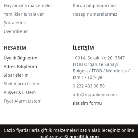
Hayvancılık malzemeleri
Kargo bilgilendirmesi
Yemlikler & Yalaklar
Hesap numaralarımız
Şok aletleri
Üvendireler
HESABIM
İLETİŞİM
Üyelik Bilgilerim
10014. Sokak No:20 35471
İTOB Organize Sanayi
Adres Bilgilerim
Bölgesi / İTOB / Menderes /
Siparişlerim
İzmir / Türkiye
Stok Alarm Listem
0 232 433 00 58
Alışveriş Listem
info@mgpolimer.com
Fiyat Alarm Listem
İletişim formu
Cazip fiyatlarlarla çiftlik malzemeleri satın alabileceğiniz online
mağazanız; ©
mgciftlik.com