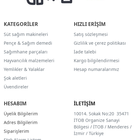
KATEGORİLER
HIZLI ERİŞİM
Süt sağım makineleri
Satış sözleşmesi
Pençe & Sağım demedi
Gizlilik ve çerez politikası
Sağımhane parçaları
İade talebi
Hayvancılık malzemeleri
Kargo bilgilendirmesi
Yemlikler & Yalaklar
Hesap numaralarımız
Şok aletleri
Üvendireler
HESABIM
İLETİŞİM
Üyelik Bilgilerim
10014. Sokak No:20 35471
İTOB Organize Sanayi
Adres Bilgilerim
Bölgesi / İTOB / Menderes /
Siparişlerim
İzmir / Türkiye
Stok Alarm Listem