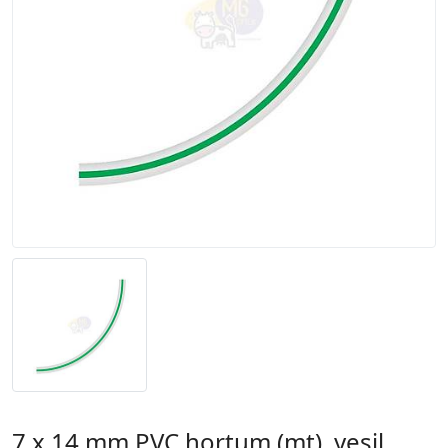
7 x 14 mm PVC hortum (mt), yeşil