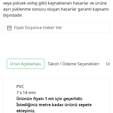
veya yüksek voltaj gibi) kaynaklanan hasarlar ve ürüne
aşırı yüklenme sonucu oluşan hasarlar garanti kapsamı
dışındadır.
Fiyatı Düşünce Haber Ver
Ürün Açıklaması
Taksit / Ödeme Seçenekleri
Ürü
PVC
7 x 14 mm
Ürünün fiyatı 1 mt için geçerlidir.
İstediğiniz metre kadar ürünü sepete
ekleyiniz.