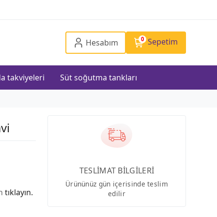
0
Sepetim
Hesabım
a takviyeleri
Süt soğutma tankları
vi
TESLİMAT BİLGİLERİ
Ürününüz gün içerisinde teslim
in
tıklayın.
edilir