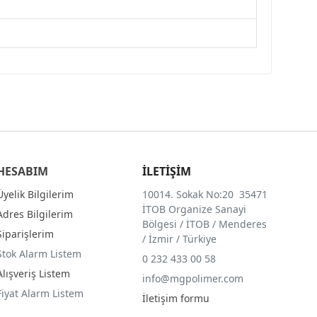
HESABIM
İLETİŞİM
Üyelik Bilgilerim
10014. Sokak No:20 35471
İTOB Organize Sanayi
Adres Bilgilerim
Bölgesi / İTOB / Menderes
Siparişlerim
/ İzmir / Türkiye
Stok Alarm Listem
0 232 433 00 58
Alışveriş Listem
info@mgpolimer.com
Fiyat Alarm Listem
İletişim formu