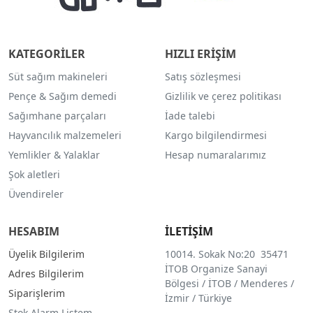
KATEGORİLER
HIZLI ERİŞİM
Süt sağım makineleri
Satış sözleşmesi
Pençe & Sağım demedi
Gizlilik ve çerez politikası
Sağımhane parçaları
İade talebi
Hayvancılık malzemeleri
Kargo bilgilendirmesi
Yemlikler & Yalaklar
Hesap numaralarımız
Şok aletleri
Üvendireler
HESABIM
İLETİŞİM
Üyelik Bilgilerim
10014. Sokak No:20 35471
İTOB Organize Sanayi
Adres Bilgilerim
Bölgesi / İTOB / Menderes /
Siparişlerim
İzmir / Türkiye
Stok Alarm Listem