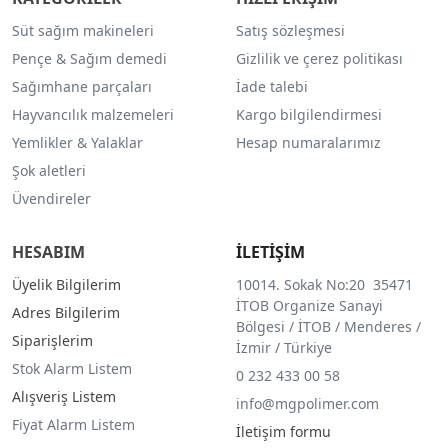
Süt sağım makineleri
Satış sözleşmesi
Pençe & Sağım demedi
Gizlilik ve çerez politikası
Sağımhane parçaları
İade talebi
Hayvancılık malzemeleri
Kargo bilgilendirmesi
Yemlikler & Yalaklar
Hesap numaralarımız
Şok aletleri
Üvendireler
HESABIM
İLETİŞİM
Üyelik Bilgilerim
10014. Sokak No:20 35471
İTOB Organize Sanayi
Adres Bilgilerim
Bölgesi / İTOB / Menderes /
Siparişlerim
İzmir / Türkiye
Stok Alarm Listem
0 232 433 00 58
Alışveriş Listem
info@mgpolimer.com
Fiyat Alarm Listem
İletişim formu