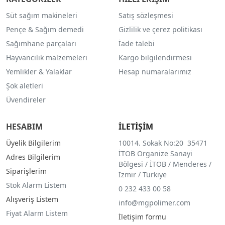
Süt sağım makineleri
Satış sözleşmesi
Pençe & Sağım demedi
Gizlilik ve çerez politikası
Sağımhane parçaları
İade talebi
Hayvancılık malzemeleri
Kargo bilgilendirmesi
Yemlikler & Yalaklar
Hesap numaralarımız
Şok aletleri
Üvendireler
HESABIM
İLETİŞİM
Üyelik Bilgilerim
10014. Sokak No:20 35471
İTOB Organize Sanayi
Adres Bilgilerim
Bölgesi / İTOB / Menderes /
Siparişlerim
İzmir / Türkiye
Stok Alarm Listem
0 232 433 00 58
Alışveriş Listem
info@mgpolimer.com
Fiyat Alarm Listem
İletişim formu