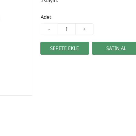
tıklayın.
Adet
-
+