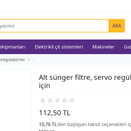
ARA
 ekipmanları
Elektrikli çit sistemleri
Makineler
Gıd
oregülatörler
-
Alt sünger filtre, servo regü
için
112,50 TL
10,76 TL
'den başlayan taksit seçenekleri i