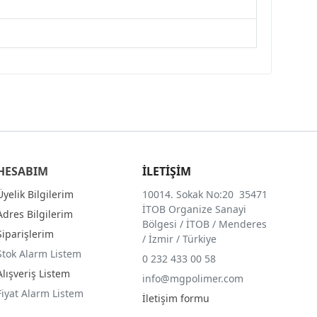
HESABIM
İLETİŞİM
Üyelik Bilgilerim
10014. Sokak No:20 35471
İTOB Organize Sanayi
Adres Bilgilerim
Bölgesi / İTOB / Menderes
Siparişlerim
/ İzmir / Türkiye
Stok Alarm Listem
0 232 433 00 58
Alışveriş Listem
info@mgpolimer.com
Fiyat Alarm Listem
İletişim formu