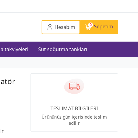
0
Sepetim
Hesabım
a takviyeleri
Süt soğutma tankları
latör
TESLİMAT BİLGİLERİ
Ürününüz gün içerisinde teslim
edilir
çin