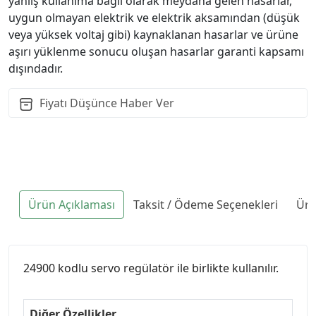
yanlış kullanıma bağlı olarak meydana gelen hasarlar,
uygun olmayan elektrik ve elektrik aksamından (düşük
veya yüksek voltaj gibi) kaynaklanan hasarlar ve ürüne
aşırı yüklenme sonucu oluşan hasarlar garanti kapsamı
dışındadır.
Fiyatı Düşünce Haber Ver
Ürün Açıklaması
Taksit / Ödeme Seçenekleri
Ürü
24900 kodlu servo regülatör ile birlikte kullanılır.
Diğer Özellikler