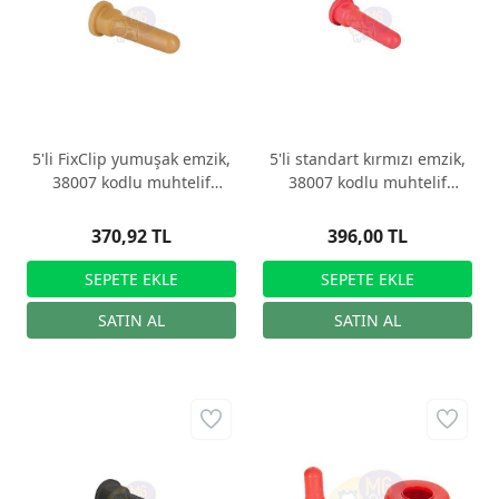
5'li FixClip yumuşak emzik,
5'li standart kırmızı emzik,
38007 kodlu muhtelif
38007 kodlu muhtelif
buzağı emzirme kovaları
buzağı emzirme kovaları
için
için
370,92 TL
396,00 TL