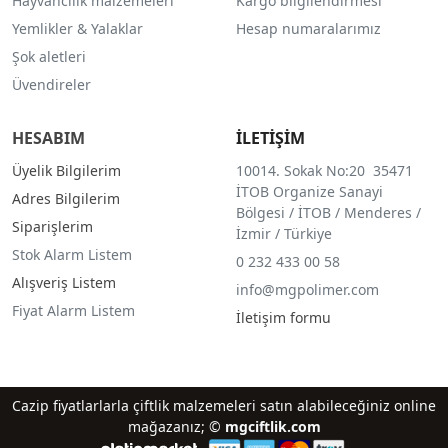
Hayvancılık malzemeleri
Kargo bilgilendirmesi
Yemlikler & Yalaklar
Hesap numaralarımız
Şok aletleri
Üvendireler
HESABIM
İLETİŞİM
Üyelik Bilgilerim
10014. Sokak No:20 35471
İTOB Organize Sanayi
Adres Bilgilerim
Bölgesi / İTOB / Menderes /
Siparişlerim
İzmir / Türkiye
Stok Alarm Listem
0 232 433 00 58
Alışveriş Listem
info@mgpolimer.com
Fiyat Alarm Listem
İletişim formu
Cazip fiyatlarlarla çiftlik malzemeleri satın alabileceğiniz online
mağazanız; ©
mgciftlik.com