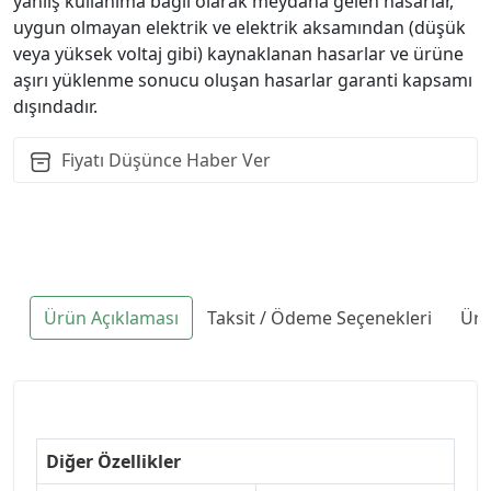
yanlış kullanıma bağlı olarak meydana gelen hasarlar,
uygun olmayan elektrik ve elektrik aksamından (düşük
veya yüksek voltaj gibi) kaynaklanan hasarlar ve ürüne
aşırı yüklenme sonucu oluşan hasarlar garanti kapsamı
dışındadır.
Fiyatı Düşünce Haber Ver
Ürün Açıklaması
Taksit / Ödeme Seçenekleri
Ürü
Diğer Özellikler