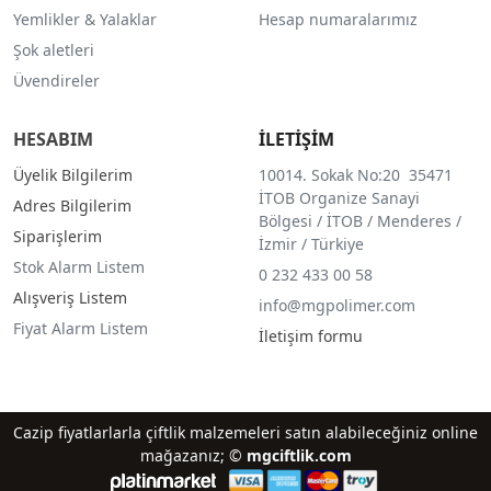
Yemlikler & Yalaklar
Hesap numaralarımız
Şok aletleri
Üvendireler
HESABIM
İLETİŞİM
Üyelik Bilgilerim
10014. Sokak No:20 35471
İTOB Organize Sanayi
Adres Bilgilerim
Bölgesi / İTOB / Menderes /
Siparişlerim
İzmir / Türkiye
Stok Alarm Listem
0 232 433 00 58
Alışveriş Listem
info@mgpolimer.com
Fiyat Alarm Listem
İletişim formu
Cazip fiyatlarlarla çiftlik malzemeleri satın alabileceğiniz online
mağazanız; ©
mgciftlik.com