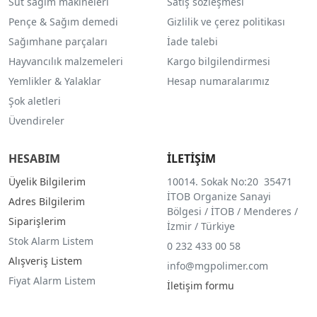
Süt sağım makineleri
Satış sözleşmesi
Pençe & Sağım demedi
Gizlilik ve çerez politikası
Sağımhane parçaları
İade talebi
Hayvancılık malzemeleri
Kargo bilgilendirmesi
Yemlikler & Yalaklar
Hesap numaralarımız
Şok aletleri
Üvendireler
HESABIM
İLETİŞİM
Üyelik Bilgilerim
10014. Sokak No:20 35471
İTOB Organize Sanayi
Adres Bilgilerim
Bölgesi / İTOB / Menderes /
Siparişlerim
İzmir / Türkiye
Stok Alarm Listem
0 232 433 00 58
Alışveriş Listem
info@mgpolimer.com
Fiyat Alarm Listem
İletişim formu