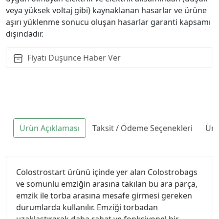
veya yüksek voltaj gibi) kaynaklanan hasarlar ve ürüne
aşırı yüklenme sonucu oluşan hasarlar garanti kapsamı
dışındadır.
Fiyatı Düşünce Haber Ver
Ürün Açıklaması
Taksit / Ödeme Seçenekleri
Ürü
Colostrostart ürünü içinde yer alan Colostrobags
ve somunlu emziğin arasına takılan bu ara parça,
emzik ile torba arasına mesafe girmesi gereken
durumlarda kullanılır. Emziği torbadan
uzaklaştırarak daha rahat ve fonksiyonel bir