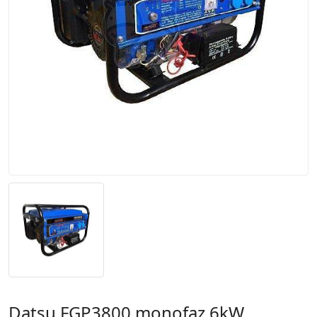
Datsu FGP3800 monofaz 6kW