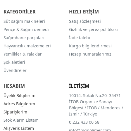
KATEGORİLER
HIZLI ERİŞİM
Süt sağım makineleri
Satış sözleşmesi
Pençe & Sağım demedi
Gizlilik ve çerez politikası
Sağımhane parçaları
İade talebi
Hayvancılık malzemeleri
Kargo bilgilendirmesi
Yemlikler & Yalaklar
Hesap numaralarımız
Şok aletleri
Üvendireler
HESABIM
İLETİŞİM
Üyelik Bilgilerim
10014. Sokak No:20 35471
İTOB Organize Sanayi
Adres Bilgilerim
Bölgesi / İTOB / Menderes /
Siparişlerim
İzmir / Türkiye
Stok Alarm Listem
0 232 433 00 58
Alışveriş Listem
info@mgpolimer.com