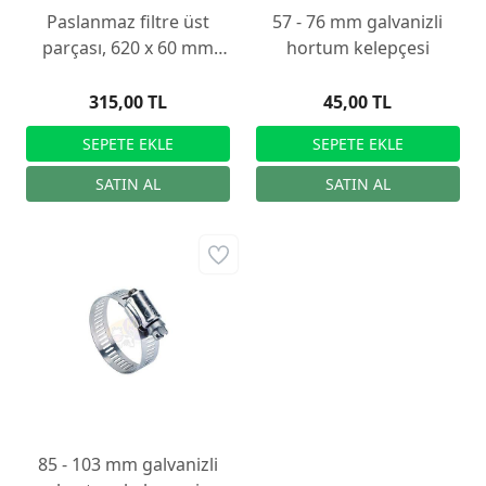
Paslanmaz filtre üst
57 - 76 mm galvanizli
parçası, 620 x 60 mm
hortum kelepçesi
paslanmaz çelik süt
filtresi için
315,00 TL
45,00 TL
85 - 103 mm galvanizli