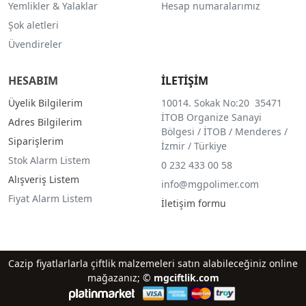
Yemlikler & Yalaklar
Hesap numaralarımız
Şok aletleri
Üvendireler
HESABIM
İLETİŞİM
Üyelik Bilgilerim
10014. Sokak No:20 35471
İTOB Organize Sanayi
Adres Bilgilerim
Bölgesi / İTOB / Menderes /
Siparişlerim
İzmir / Türkiye
Stok Alarm Listem
0 232 433 00 58
Alışveriş Listem
info@mgpolimer.com
Fiyat Alarm Listem
İletişim formu
Cazip fiyatlarlarla çiftlik malzemeleri satın alabileceğiniz online
mağazanız; ©
mgciftlik.com