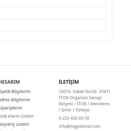
HESABIM
İLETİŞİM
Üyelik Bilgilerim
10014. Sokak No:20 35471
İTOB Organize Sanayi
Adres Bilgilerim
Bölgesi / İTOB / Menderes
Siparişlerim
/ İzmir / Türkiye
Stok Alarm Listem
0 232 433 00 58
Alışveriş Listem
info@mgpolimer.com