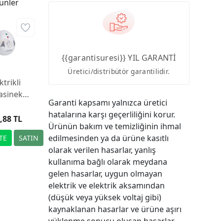
ünler
{{garantisuresi}} YIL GARANTİ
Üretici/distribütör garantilidir.
ktrikli
asinek
Garanti kapsamı yalnızca üretici
ucu, 60
hatalarına karşı geçerliliğini korur.
rekare
,88 TL
Ürünün bakım ve temizliğinin ihmal
i alanı
edilmesinden ya da ürüne kasıtlı
olarak verilen hasarlar, yanlış
kullanıma bağlı olarak meydana
gelen hasarlar, uygun olmayan
elektrik ve elektrik aksamından
(düşük veya yüksek voltaj gibi)
kaynaklanan hasarlar ve ürüne aşırı
yüklenme sonucu oluşan hasarlar