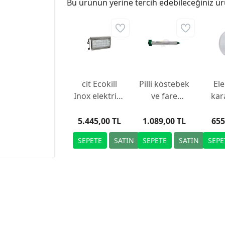
Bu ürünün yerine tercih edebileceğiniz ür
cit Ecokill
Pilli köstebek
Ele
Inox elektrikli
ve fare
kar
sinek
kovucu
kov
öldürücü
met
5.445,00 TL
1.089,00 TL
655
etk