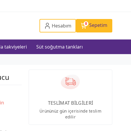
0
Sepetim
Hesabım
a takviyeleri
Süt soğutma tankları
ucu
in
TESLİMAT BİLGİLERİ
Ürününüz gün içerisinde teslim
edilir