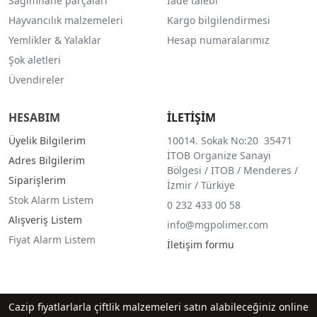
Sağımhane parçaları
İade talebi
Hayvancılık malzemeleri
Kargo bilgilendirmesi
Yemlikler & Yalaklar
Hesap numaralarımız
Şok aletleri
Üvendireler
HESABIM
İLETİŞİM
Üyelik Bilgilerim
10014. Sokak No:20 35471
İTOB Organize Sanayi
Adres Bilgilerim
Bölgesi / İTOB / Menderes /
Siparişlerim
İzmir / Türkiye
Stok Alarm Listem
0 232 433 00 58
Alışveriş Listem
info@mgpolimer.com
Fiyat Alarm Listem
İletişim formu
Cazip fiyatlarlarla çiftlik malzemeleri satın alabileceğiniz online