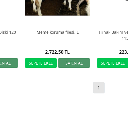
Diski 120
Meme koruma filesi, L
Tırnak Bakım v
11
2.722,50 TL
223
1