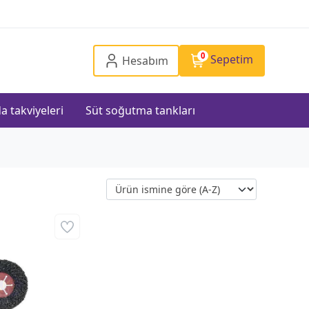
0
Sepetim
Hesabım
a takviyeleri
Süt soğutma tankları