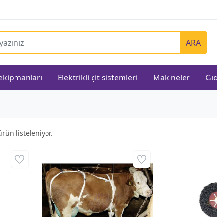
ARA
 ekipmanları
Elektrikli çit sistemleri
Makineler
Gıd
rün listeleniyor.