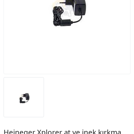
Heineger Xplorer at ve inek kırkma