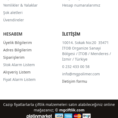
Yemlikler & Yalaklar
Hesap numaralarımız
Şok aletleri
Üvendireler
HESABIM
İLETİŞİM
Üyelik Bilgilerim
10014. Sokak No:20 35471
İTOB Organize Sanayi
Adres Bilgilerim
Bölgesi / İTOB / Menderes /
Siparişlerim
İzmir / Türkiye
Stok Alarm Listem
0 232 433 00 58
Alışveriş Listem
info@mgpolimer.com
Fiyat Alarm Listem
İletişim formu
Cazip fiyatlarlarla çiftlik malzemeleri satın alabileceğiniz online
mağazanız; ©
mgciftlik.com