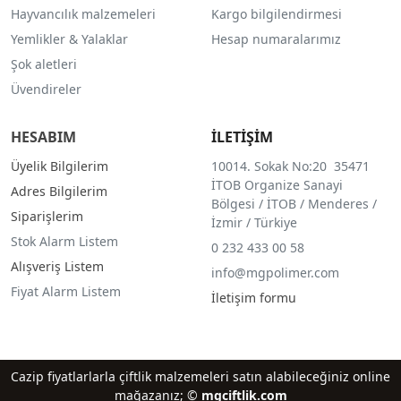
Hayvancılık malzemeleri
Kargo bilgilendirmesi
Yemlikler & Yalaklar
Hesap numaralarımız
Şok aletleri
Üvendireler
HESABIM
İLETİŞİM
Üyelik Bilgilerim
10014. Sokak No:20 35471
İTOB Organize Sanayi
Adres Bilgilerim
Bölgesi / İTOB / Menderes /
Siparişlerim
İzmir / Türkiye
Stok Alarm Listem
0 232 433 00 58
Alışveriş Listem
info@mgpolimer.com
Fiyat Alarm Listem
İletişim formu
Cazip fiyatlarlarla çiftlik malzemeleri satın alabileceğiniz online
mağazanız; ©
mgciftlik.com