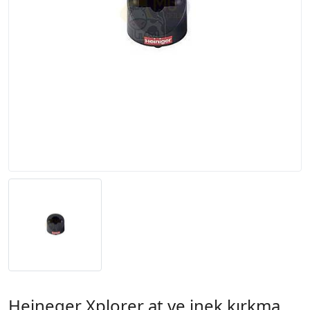
Heineger Xplorer at ve inek kırkma