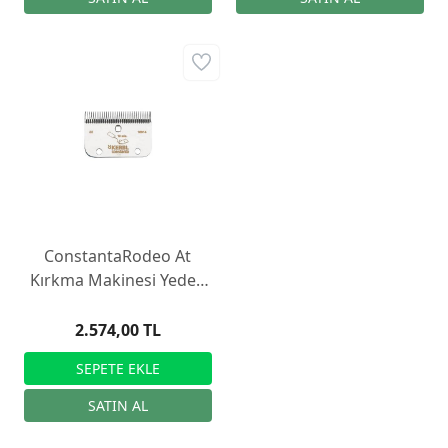
ConstantaRodeo At
Kırkma Makinesi Yedek
Bıçağı R2, 35/24
2.574,00 TL