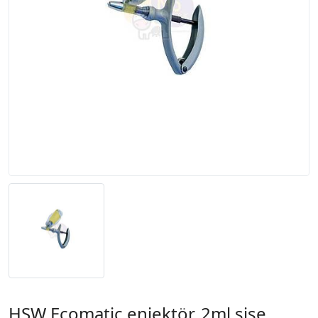
HSW Ecomatic enjektör, 2ml şişe