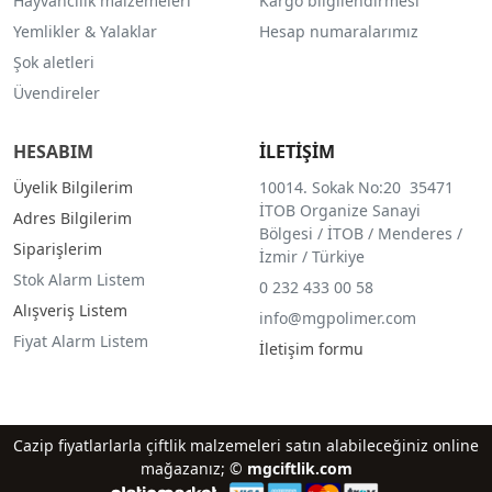
Hayvancılık malzemeleri
Kargo bilgilendirmesi
Yemlikler & Yalaklar
Hesap numaralarımız
Şok aletleri
Üvendireler
HESABIM
İLETİŞİM
Üyelik Bilgilerim
10014. Sokak No:20 35471
İTOB Organize Sanayi
Adres Bilgilerim
Bölgesi / İTOB / Menderes /
Siparişlerim
İzmir / Türkiye
Stok Alarm Listem
0 232 433 00 58
Alışveriş Listem
info@mgpolimer.com
Fiyat Alarm Listem
İletişim formu
Cazip fiyatlarlarla çiftlik malzemeleri satın alabileceğiniz online
mağazanız; ©
mgciftlik.com