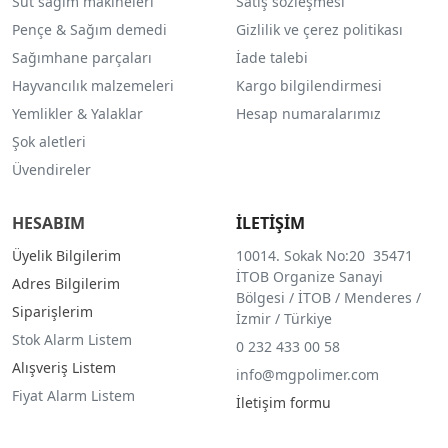
Süt sağım makineleri
Satış sözleşmesi
Pençe & Sağım demedi
Gizlilik ve çerez politikası
Sağımhane parçaları
İade talebi
Hayvancılık malzemeleri
Kargo bilgilendirmesi
Yemlikler & Yalaklar
Hesap numaralarımız
Şok aletleri
Üvendireler
HESABIM
İLETİŞİM
Üyelik Bilgilerim
10014. Sokak No:20 35471
İTOB Organize Sanayi
Adres Bilgilerim
Bölgesi / İTOB / Menderes /
Siparişlerim
İzmir / Türkiye
Stok Alarm Listem
0 232 433 00 58
Alışveriş Listem
info@mgpolimer.com
Fiyat Alarm Listem
İletişim formu