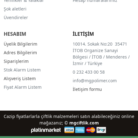
Yemlikler & Yalaklar
Hesap numaralarımız
Şok aletleri
Üvendireler
HESABIM
İLETİŞİM
Üyelik Bilgilerim
10014. Sokak No:20 35471
İTOB Organize Sanayi
Adres Bilgilerim
Bölgesi / İTOB / Menderes /
Siparişlerim
İzmir / Türkiye
Stok Alarm Listem
0 232 433 00 58
Alışveriş Listem
info@mgpolimer.com
Fiyat Alarm Listem
İletişim formu
Cazip fiyatlarlarla çiftlik malzemeleri satın alabileceğiniz online
mağazanız; ©
mgciftlik.com