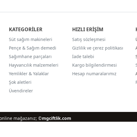
KATEGORİLER
HIZLI ERİŞİM
Süt sağım makineleri
Satış sözleşmesi
Pençe & Sağım demedi
Gizlilik ve çerez politikası
Sağımhane parçaları
İade talebi
Hayvancılık malzemeleri
Kargo bilgilendirmesi
Yemlikler & Yalaklar
Hesap numaralarımız
Şok aletleri
Üvendireler
iz online mağazanız; ©
mgciftlik.com
®
PlatinMarket
E-Ticaret Sistemi
İle Hazırlanmıştır.