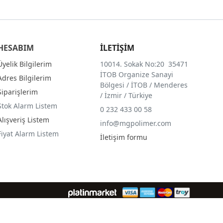
HESABIM
İLETİŞİM
Üyelik Bilgilerim
10014. Sokak No:20 35471
İTOB Organize Sanayi
Adres Bilgilerim
Bölgesi / İTOB / Menderes
Siparişlerim
/ İzmir / Türkiye
Stok Alarm Listem
0 232 433 00 58
Alışveriş Listem
info@mgpolimer.com
Fiyat Alarm Listem
İletişim formu