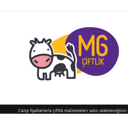
Cazip fiyatlarlarla çiftlik malzemeleri satın alabileceğin