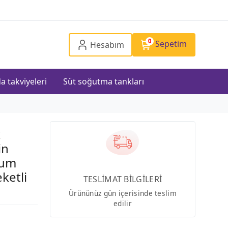
0
Sepetim
Hesabım
a takviyeleri
Süt soğutma tankları
k
in
kum
ketli
TESLİMAT BİLGİLERİ
Ürününüz gün içerisinde teslim
edilir