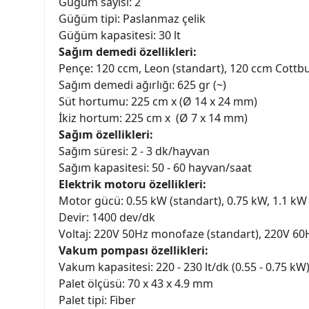
Güğüm sayısı: 2
Güğüm tipi: Paslanmaz çelik
Güğüm kapasitesi: 30 lt
Sağım demedi özellikleri:
Pençe: 120 ccm, Leon (standart), 120 ccm Cottbu
Sağım demedi ağırlığı: 625 gr (~)
Süt hortumu: 225 cm x (Ø 14 x 24 mm)
İkiz hortum: 225 cm x (Ø 7 x 14 mm)
Sağım özellikleri:
Sağım süresi: 2 - 3 dk/hayvan
Sağım kapasitesi: 50 - 60 hayvan/saat
Elektrik motoru özellikleri:
Motor gücü: 0.55 kW (standart), 0.75 kW, 1.1 kW
Devir: 1400 dev/dk
Voltaj: 220V 50Hz monofaze (standart), 220V 6
Vakum pompası özellikleri:
Vakum kapasitesi: 220 - 230 lt/dk (0.55 - 0.75 kW)
Palet ölçüsü: 70 x 43 x 4.9 mm
Palet tipi: Fiber