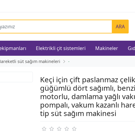
ARA
 ekipmanları
Elektrikli çit sistemleri
Makineler
Gıd
areketli süt sağım makineleri
-
Keçi için çift paslanmaz çeli
güğümlü dört sağımlı, benz
motorlu, damlama yağlı va
pompalı, vakum kazanlı hare
tip süt sağım makinesi