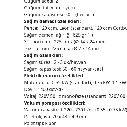
Güğüm adedi: 2
Güğüm tipi: Alüminyum
Güğüm kapasitesi: 30 lt (her biri)
Sağım demedi özellikleri:
Pençe: 120 ccm, Leon (standart), 120 ccm Cottbu
Sağım demedi ağırlığı: 625 gr (~)
Süt hortumu: 225 cm x (Ø 14 x 24 mm)
İkiz hortum: 225 cm x (Ø 7 x 14 mm)
Sağım özellikleri:
Sağım süresi: 2 - 3 dk/hayvan
Sağım kapasitesi: 50 - 60 hayvan/saat
Elektrik motoru özellikleri:
Motor gücü: 0.55 kW (standart), 0.75 kW, 1.1 kW
Devir: 1400 dev/dk
Voltaj: 220V 50Hz monofaze (standart), 220V 6
Vakum pompası özellikleri:
Vakum kapasitesi: 220 - 230 lt/dk (0.55 - 0.75 kW)
Palet ölçüsü: 70 x 43 x 4.9 mm
Palet tipi: Fiber