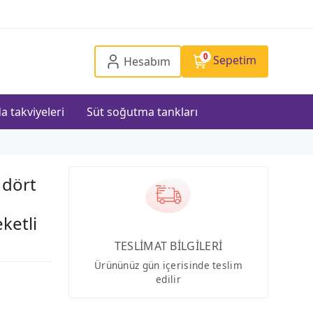
0
Sepetim
Hesabım
a takviyeleri
Süt soğutma tankları
 dört
ketli
TESLİMAT BİLGİLERİ
Ürününüz gün içerisinde teslim
edilir