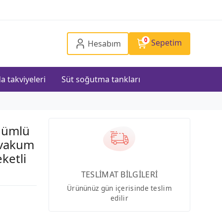
0
Sepetim
Hesabım
a takviyeleri
Süt soğutma tankları
ğümlü
 vakum
ketli
TESLİMAT BİLGİLERİ
Ürününüz gün içerisinde teslim
edilir