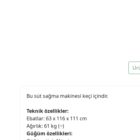
Ür
Bu süt sağma makinesi keçi içindir.
Teknik özellikler:
Ebatlar: 63 x 116 x 111 cm
Ağırlık: 61 kg (~)
Güğüm özellikleri: