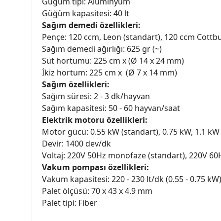
Güğüm tipi: Alüminyum
Güğüm kapasitesi: 40 lt
Sağım demedi özellikleri:
Pençe: 120 ccm, Leon (standart), 120 ccm Cottbu
Sağım demedi ağırlığı: 625 gr (~)
Süt hortumu: 225 cm x (Ø 14 x 24 mm)
İkiz hortum: 225 cm x (Ø 7 x 14 mm)
Sağım özellikleri:
Sağım süresi: 2 - 3 dk/hayvan
Sağım kapasitesi: 50 - 60 hayvan/saat
Elektrik motoru özellikleri:
Motor gücü: 0.55 kW (standart), 0.75 kW, 1.1 kW
Devir: 1400 dev/dk
Voltaj: 220V 50Hz monofaze (standart), 220V 6
Vakum pompası özellikleri:
Vakum kapasitesi: 220 - 230 lt/dk (0.55 - 0.75 kW)
Palet ölçüsü: 70 x 43 x 4.9 mm
Palet tipi: Fiber