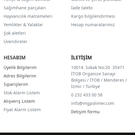
Sağımhane parçaları
İade talebi
Hayvancılık malzemeleri
Kargo bilgilendirmesi
Yemlikler & Yalaklar
Hesap numaralarımız
Şok aletleri
Üvendireler
HESABIM
İLETİŞİM
Üyelik Bilgilerim
10014. Sokak No:20 35471
İTOB Organize Sanayi
Adres Bilgilerim
Bölgesi / İTOB / Menderes /
Siparişlerim
İzmir / Türkiye
Stok Alarm Listem
0 232 433 00 58
Alışveriş Listem
info@mgpolimer.com
Fiyat Alarm Listem
İletişim formu